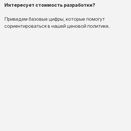
Интересует стоимость разработки?
Приведем базовые цифры, которые помогут
сориентироваться в нашей ценовой политике.
Одностраничный
сайт
Комплексная презентация на одной странице товара
или услуги.
20 дней
от 30 000 руб.