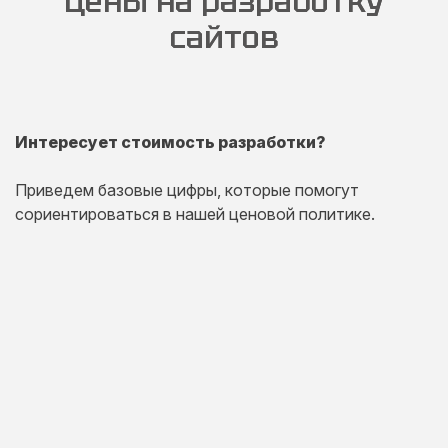
Цены на разработку
сайтов
Интересует стоимость разработки?
Приведем базовые цифры, которые помогут
сориентироваться в нашей ценовой политике.
Одностраничный
сайт
Комплексная презентация на одной странице товара
или услуги.
20 дней