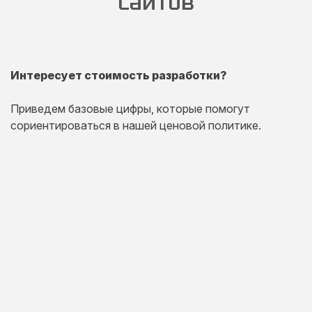
сайтов
Интересует стоимость разработки?
Приведем базовые цифры, которые помогут
сориентироваться в нашей ценовой политике.
Одностраничный
сайт
Комплексная презентация на одной странице товара
или услуги.
20 дней
от 30 000 руб.