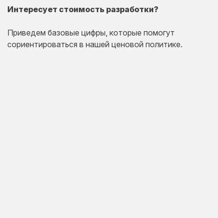
Интересует стоимость разработки?
Приведем базовые цифры, которые помогут
сориентироваться в нашей ценовой политике.
Одностраничный
сайт
Комплексная презентация на одной странице товара
или услуги.
20 дней
от 30 000 руб.