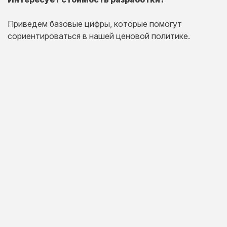
Приведем базовые цифры, которые помогут
сориентироваться в нашей ценовой политике.
Одностраничный
сайт
Комплексная презентация на одной странице товара
или услуги.
20 дней
от 30 000 руб.