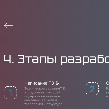
4. Этапы разраб
Написание ТЗ 📝
С
2
Техническое задание(ТЗ) -
Р
1
это документ, который
к
содержит информацию о
п
компании, её цели и
требования к структуре.