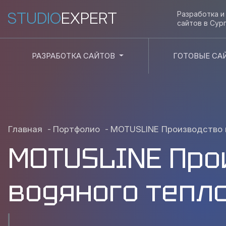
STUDIO
EXPERT
Разработка 
сайтов в
Сур
РАЗРАБОТКА САЙТОВ
ГОТОВЫЕ СА
Главная
-
Портфолио
-
MOTUSLINE Производство 
MOTUSLINE Про
водяного тепл