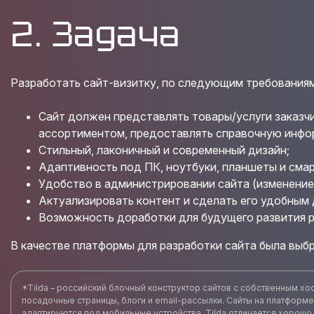
2. Задача
Разработать cайт-визитку, по следующим требованиям
Сайт должен представлять товары/услуги заказчи
ассортиментом, предоставлять справочную инфо
Стильный, лаконичный и современный дизайн;
Адаптивность под ПК, ноутбуки, планшеты и сма
Удобство в администрировании сайта (изменение
Актуализировать контент и сделать его удобным 
Возможность доработки для будущего развития р
В качестве платформы для разработки сайта была выбра
*Tilda – российский блочный конструктор сайтов с собственным хос
посадочные страницы, блоги и email-рассылки. Cайты на платформе
адаптируются под мобильные устройства. Tilda отличается хорош