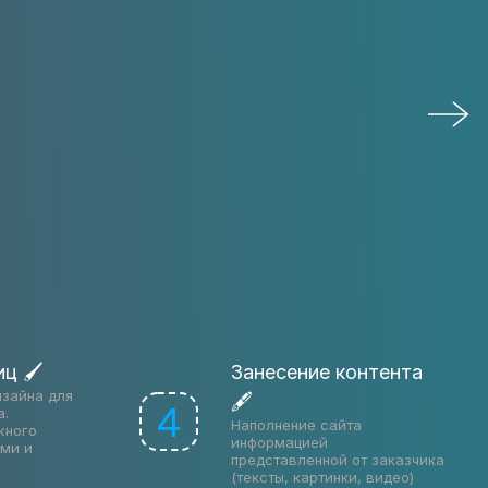
иц 🖌
Занесение контента
изайна для
🖋
4
а.
Наполнение сайта
жного
информацией
ами и
представленной от заказчика
(тексты, картинки, видео)